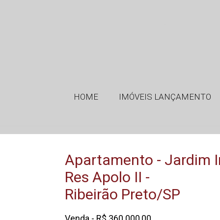
GMT Imóveis - Imobiliária em Ribeirão Preto SP - Apartamento - Jardim Irajá - Ribeirão Preto - SP
HOME
IMÓVEIS LANÇAMENTO
Apartamento - Jardim I
Res Apolo II -
Ribeirão Preto/SP
Venda - R$ 360.000,00