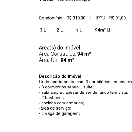
Condomínio - R$ 310,00 | IPTU - R$ 91,09
3
2
94m²
1
Área(s) do Imóvel
Área Construída:
94 m²
Área Útil:
94 m²
Descrição do Imóvel
Lindo apartamento, com 3 dormitórios em uma exc
- 3 dormitórios sendo 1 suíte;
- sala ampla , apesar de ser de fundo tem vista.
- 2 banheiros;
- cozinha com armários;
-área de serviço;
- 1 vaga de garagem;