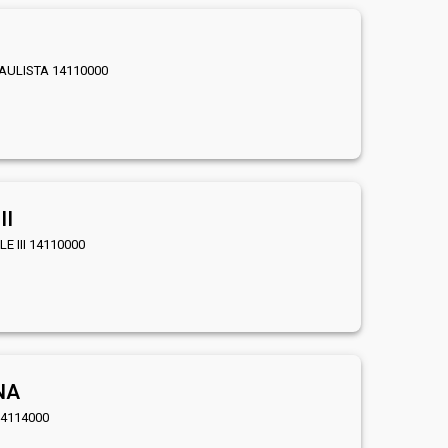
I
PAULISTA 14110000
II
LE III 14110000
NA
14114000