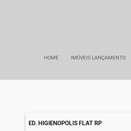
GMT Imóveis - Imobiliária em Ribeirão Preto SP
HOME
IMÓVEIS LANÇAMENTO
ED. HIGIENOPOLIS FLAT RP