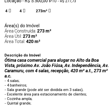
Locação - R$ 5.500,00
IPTU - R$ 277,73
4
4
273m²
Área(s) do Imóvel
Área Construída:
273 m²
Área Útil:
273 m²
Área Total:
420 m²
Descrição do Imóvel
Ótima casa comercial para alugar no Alto da Boa
Vista, próximo Av. João Fiúsa, Av. Independência, Av.
Caramuru, com 4 salas, recepção, 420 m² a.t., 273 m²
a.c.
- 4 salas;
- 4 banheiros;
- Sala grande (pode até ser dividida em 3 salas);
- Excelente área para estacionamento de clientes;
- Cozinha ampla;
- Quintal grande;