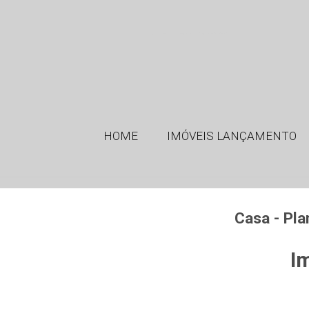
GMT Imóveis - Imobiliária em Ribeirão Preto SP
HOME
IMÓVEIS LANÇAMENTO
Casa - Pl
Im