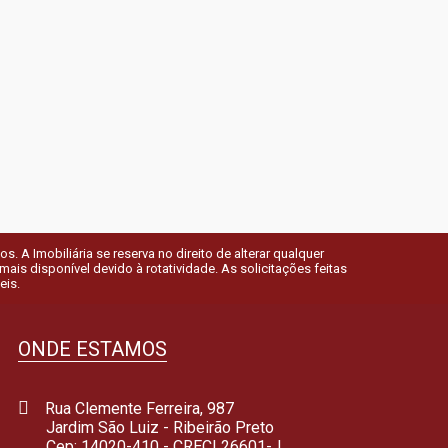
 A Imobiliária se reserva no direito de alterar qualquer
is disponível devido à rotatividade. As solicitações feitas
eis.
ONDE ESTAMOS
Rua Clemente Ferreira, 987
Jardim São Luiz - Ribeirão Preto
Cep: 14020-410 - CRECI 26601-J