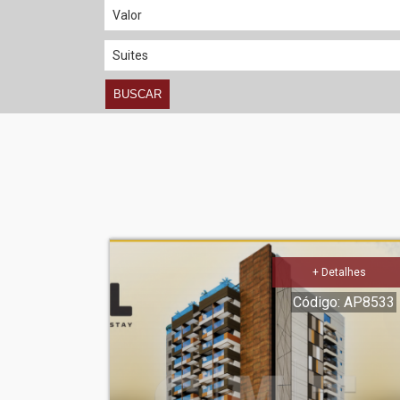
BUSCAR
+ Detalhes
Código: AP8533