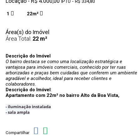
Locação - R$ 4.000,00
IPTU - R$ 334,80
1
22m²
Área(s) do Imóvel
Área Total:
22 m²
Descrição do Imóvel
O bairro destaca se como uma localização estratégica e
vantajosa para imóveis comerciais, conhecido por ter ruas
arborizadas e praças bem cuidadas que conferem um ambiente
agradável e acolhedor, ideal para receber clientes e
colaboradores.
Descrição do Imóvel
:
Apartamento com 22m² no bairro Alto da Boa Vista,
- iluminação instalada
- sala ampla
Compartilhar