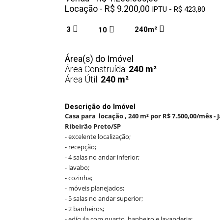
Locação - R$ 9.200,00
IPTU - R$ 423,80
3
240m²
10
Área(s) do Imóvel
Área Construída:
240 m²
Área Útil:
240 m²
Descrição do Imóvel
Casa para locação , 240 m² por R$ 7.500,00/mês -
Ribeirão Preto/SP
- excelente localização;
- recepção;
- 4 salas no andar inferior;
- lavabo;
- cozinha;
- móveis planejados;
- 5 salas no andar superior;
- 2 banheiros;
- edícula com quarto, banheiro e lavanderia;